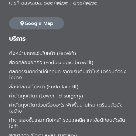
เลขที่ ฆสพ.สบส. ๘๐๙/๒๕๖๙ , ๘๑๐/๒๕๖๙
Google Map
บริการ
ดึงหน้ายกกระชับใบหน้า (Facelift)
ส่องกล้องยกคิ้ว (Endoscopic browlift)
ศัลยกรรมยกคิ้วมีกี่เทคนิค ราคาเริ่มต้นเท่าไหร่ เตรียมตัวยัง
ไงบ้าง
ส่องกล้องดึงหน้า (Endo facelift)
ผ่าตัดถุงใต้ตา (Lower lid surgery)
ผ่าตัดถุงใต้ตาช่วยเรื่องอะไร พักฟื้นนานไหม เตรียมตัวยัง
ไงบ้าง
ทำตาสองชั้นเหมาะกับใคร? รวมเทคนิค และข้อดีก่อนตัดสิน
ใจทำ
ยกหางตา (Foxy eyes surgery)