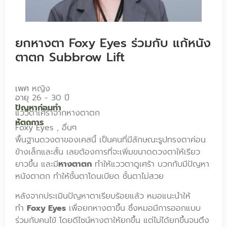
ยกหางตา Foxy Eyes ร่วมกับ แก้หนัง
ตาตก Subbrow Lift
เพศ
หญิง
อายุ
26 - 30 ปี
ปัญหาก่อนทำ
แววตาเศร้าจากหางตาตก
หัตถการ
Foxy Eyes , อื่นๆ
พื้นฐานดวงตาของเคสนี้ เป็นคนที่มีลักษณะรูปทรงตาค่อน
ข้างเล็กและสั้น เลยต้องการที่จะเพิ่มขนาดดวงตาให้เรียว
ยาวขึ้น และมี
หางตาตก
ทำให้แววตาดูเศร้า บวกกับมีปัญหา
หนังตาตก ทำให้ชั้นตาโดนเบียด ชั้นตาไม่สวย
หลังจากประเมินปัญหาตาเรียบร้อยแล้ว หมอแนะนำให้
ทำ
Foxy Eyes
เพื่อยกหางตาขึ้น ซึ่งหมอมีการออกแบบ
ร่วมกับคนไข้ โดยดีไซน์หางตาให้ยกขึ้น แต่ไม่ได้ยกขึ้นจนตึง