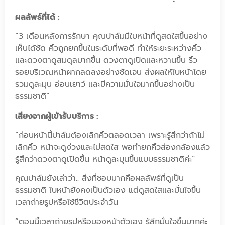
ผลลัพธ์ที่ได้ :
“3 เดือนหลังการรักษา คุณปาล์มมีใบหน้าที่ดูสดใสขึ้นอย่าง
เห็นได้ชัด คิ้วถูกยกขึ้นในระดับที่พอดี ทำให้ระยะระหว่างคิ้ว
และดวงตาดูสมดุลมากขึ้น ดวงตาดูเปิดและหวานขึ้น ริ้ว
รอยบริเวณหน้าผากลดลงอย่างชัดเจน ส่งผลให้ใบหน้าโดย
รวมดูละมุน อ่อนเยาว์ และมีความมั่นใจมากขึ้นอย่างเป็น
ธรรมชาติ”
เสียงจากผู้เข้ารับบริการ :
“ก่อนหน้านี้ปาล์มต้องเลิกคิ้วตลอดเวลา เพราะรู้สึกว่าถ้าไม่
เลิกคิ้ว หน้าจะดูง่วงและไม่สดใส พอทำยกคิ้วส่องกล้องแล้ว
รู้สึกว่าดวงตาดูเปิดขึ้น หน้าดูละมุนขึ้นแบบธรรมชาติค่ะ”
คุณปาล์มยังเล่าว่า.. สิ่งที่ชอบมากคือผลลัพธ์ที่ดูเป็น
ธรรมชาติ ใบหน้ายังคงเป็นตัวเอง แต่ดูสดใสและมั่นใจขึ้น
เวลาถ่ายรูปหรือใช้ชีวิตประจำวัน
“ตอนนี้เวลาถ่ายรูปหรือมองหน้าตัวเอง รู้สึกมั่นใจขึ้นมากค่ะ