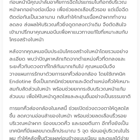
ก่อนหน้านี้คุณปาล์มอาศัยการฉีดโปรแกรมโบท็อกซ์บริเวณ
หน้าผากอย่างต่อเนื่อง เพื่อช่วยลดเลือนริ้วรอย แต่เมื่อฉีด
ติดต่อกันเป็นเวลานาน กลับทำให้กล้ามเนื้อหน้าผากทำงาน
ลดลง ส่งผลให้บริเวณคิ้วยิ่งดูตกลงกว่าเดิม จึงตัดสินใจ
เข้ามาปรึกษาคุณหมอบีมเพื่อหาแนวทางแก้ไขที่เหมาะสมกับ
โครงสร้างใบหน้า
หลังจากคุณหมอบีมประเมินโครงสร้างใบหน้าโดยรวมอย่าง
ละเอียด พบว่าปัญหาหลักเกิดจากตำแหน่งคิ้วที่ตกลงและ
ระยะคิ้วกับดวงตาที่ใกล้กันมากเกินไป คุณหมอบีมจึง
วางแผนการรักษาด้วยการยกคิ้วส่องกล้อง โดยใช้เทคนิค
Endotine ซึ่งเป็นเทคนิคช่วยยกและจัดตำแหน่งคิ้วให้เหมาะ
สมกับสัดส่วนใบหน้า พร้อมช่วยยกกระชับบริเวณหน้าแก้ม
ส่วนบน เพื่อให้ใบหน้าดูสดใสและละมุนขึ้นอย่างเป็นธรรมชาติ
การยกคิ้วส่องกล้องในเคสนี้ ช่วยเปิดช่วงดวงตาให้ดูสดใส
ขึ้น ลดความอ่อนล้าของใบหน้า พร้อมช่วยลดเลือนริ้วรอย
บริเวณหน้าผาก ร่องขมวดคิ้ว และรอยตีนกา อีกทั้งยังเป็น
เทคนิคที่มีแผลขนาดเล็กประมาณ 5 จุด ซ่อนอยู่บริเวณในไร
ผม ทำให้หลังฟื้นตัวแผลค่อนข้างแนบเนียน และดูแลได้ง่าย