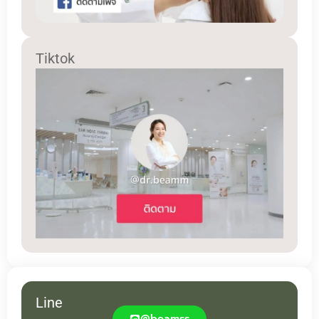
Tiktok
Line
@beamss