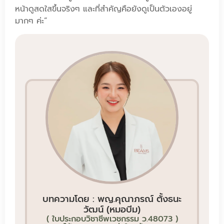
หน้าดูสดใสขึ้นจริงๆ และที่สำคัญคือยังดูเป็นตัวเองอยู่
มากๆ ค่ะ”
บทความโดย : พญ.คุณาภรณ์ ตั้งธนะ
วัฒน์ (หมอบีม)
( ใบประกอบวิชาชีพเวชกรรม ว.48073 )