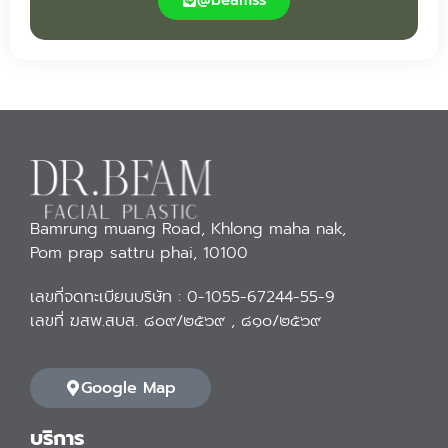
Bamrung muang Road, Khlong maha nak,
Pom prap sattru phai, 10100
เลขที่จดทะเบียนบริษัท : 0-1055-67244-55-9
เลขที่ ฆสพ.สบส. ๘๐๙/๒๕๖๙ , ๘๑๐/๒๕๖๙
Google Map
บริการ