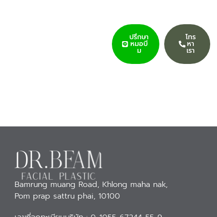
Becoming Your
ปรึกษา
โทร
Best Self
หมอบี
หา
ม
เรา
เข้าใจทุกความกังวลและปัญหาผิว
พรรณของคุณ
ด้วยการรักษาที่ออกแบบเฉพาะ
บุคคล
Bamrung muang Road, Khlong maha nak,
Pom prap sattru phai, 10100