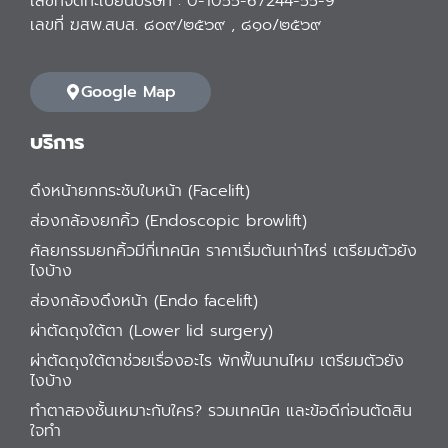
เลขที่จดทะเบียนบริษัท : 0-1055-67244-55-9
เลขที่ ฆสพ.สบส. ๘๐๙/๒๕๖๙ , ๘๑๐/๒๕๖๙
Google Map
บริการ
ดึงหน้ายกกระชับใบหน้า (Facelift)
ส่องกล้องยกคิ้ว (Endoscopic browlift)
ศัลยกรรมยกคิ้วมีกี่เทคนิค ราคาเริ่มต้นเท่าไหร่ เตรียมตัวยัง
ไงบ้าง
ส่องกล้องดึงหน้า (Endo facelift)
ผ่าตัดถุงใต้ตา (Lower lid surgery)
ผ่าตัดถุงใต้ตาช่วยเรื่องอะไร พักฟื้นนานไหม เตรียมตัวยัง
ไงบ้าง
ทำตาสองชั้นเหมาะกับใคร? รวมเทคนิค และข้อดีก่อนตัดสิน
ใจทำ