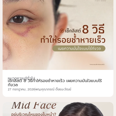
หมวดความรู้ทั่วไป
เช็กลิสต์ 8 วิธีทำให้รอยช้ำหายเร็ว เผยความมั่นใจแบบไร้
กังวล
27 กรกฎาคม, 2026
พญ.คุณาภรณ์ ตั้งธนะวัฒน์