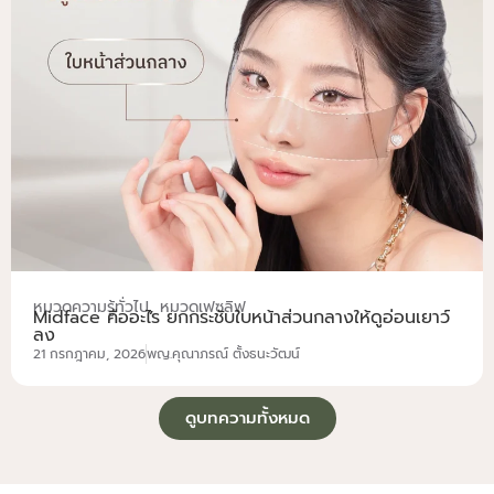
,
หมวดความรู้ทั่วไป
หมวดเฟซลิฟ
Midface คืออะไร ยกกระชับใบหน้าส่วนกลางให้ดูอ่อนเยาว์
ลง
21 กรกฎาคม, 2026
พญ.คุณาภรณ์ ตั้งธนะวัฒน์
ดูบทความทั้งหมด