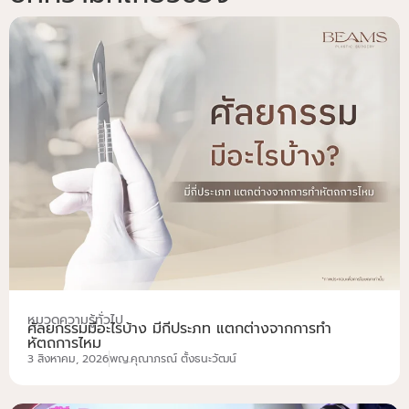
หมวดความรู้ทั่วไป
ศัลยกรรมมีอะไรบ้าง มี่กี่ประภท แตกต่างจากการทำ
หัตถการไหม
3 สิงหาคม, 2026
พญ.คุณาภรณ์ ตั้งธนะวัฒน์