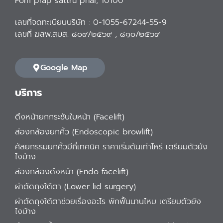
Pom prap sattru phai, 10100
เลขที่จดทะเบียนบริษัท : 0-1055-67244-55-9
เลขที่ ฆสพ.สบส. ๘๐๙/๒๕๖๙ , ๘๑๐/๒๕๖๙
Google Map
บริการ
ดึงหน้ายกกระชับใบหน้า (Facelift)
ส่องกล้องยกคิ้ว (Endoscopic browlift)
ศัลยกรรมยกคิ้วมีกี่เทคนิค ราคาเริ่มต้นเท่าไหร่ เตรียมตัวยัง
ไงบ้าง
ส่องกล้องดึงหน้า (Endo facelift)
ผ่าตัดถุงใต้ตา (Lower lid surgery)
ผ่าตัดถุงใต้ตาช่วยเรื่องอะไร พักฟื้นนานไหม เตรียมตัวยัง
ไงบ้าง