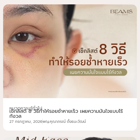
หมวดความรู้ทั่วไป
เช็กลิสต์ 8 วิธีทำให้รอยช้ำหายเร็ว เผยความมั่นใจแบบไร้
กังวล
27 กรกฎาคม, 2026
พญ.คุณาภรณ์ ตั้งธนะวัฒน์