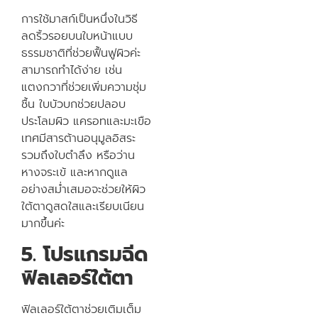
การใช้มาสก์เป็นหนึ่งในวิธี
ลดริ้วรอยบนใบหน้าแบบ
ธรรมชาติที่ช่วยฟื้นฟูผิวค่ะ
สามารถทำได้ง่าย เช่น
แตงกวาที่ช่วยเพิ่มความชุ่ม
ชื้น ใบบัวบกช่วยปลอบ
ประโลมผิว แครอทและมะเขือ
เทศมีสารต้านอนุมูลอิสระ
รวมถึงใบตำลึง หรือว่าน
หางจระเข้ และหากดูแล
อย่างสม่ำเสมอจะช่วยให้ผิว
ใต้ตาดูสดใสและเรียบเนียน
มากขึ้นค่ะ
5. โปรแกรมฉีด
ฟิลเลอร์ใต้ตา
ฟิลเลอร์ใต้ตาช่วยเติมเต็ม