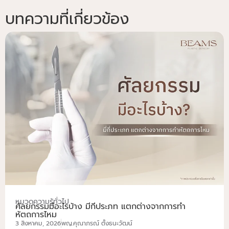
บทความที่เกี่ยวข้อง
หมวดความรู้ทั่วไป
ศัลยกรรมมีอะไรบ้าง มี่กี่ประภท แตกต่างจากการทำ
หัตถการไหม
3 สิงหาคม, 2026
พญ.คุณาภรณ์ ตั้งธนะวัฒน์