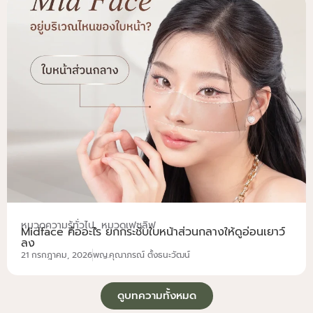
,
หมวดความรู้ทั่วไป
หมวดเฟซลิฟ
Midface คืออะไร ยกกระชับใบหน้าส่วนกลางให้ดูอ่อนเยาว์
ลง
21 กรกฎาคม, 2026
พญ.คุณาภรณ์ ตั้งธนะวัฒน์
ดูบทความทั้งหมด