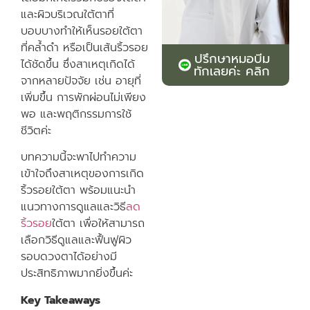
และผิวบริเวณใต้ตาที่
บอบบางทำให้เห็นรอยใต้ตา
ที่คล้ำดำ หรือเป็นเส้นริ้วรอย
ปรึกษาหมอบีม
ได้ชัดขึ้น ซึ่งสาเหตุเกิดได้
ทักเลยค่ะ คลิก
จากหลายปัจจัย เช่น อายุที่
เพิ่มขึ้น การพักผ่อนไม่เพียง
พอ และพฤติกรรมการใช้
ชีวิตค่ะ
บทความนี้จะพาไปทำความ
เข้าใจถึงสาเหตุของการเกิด
ริ้วรอยใต้ตา พร้อมแนะนำ
แนวทางการดูแลและวิธี
ลด
ริ้วรอย
ใต้ตา เพื่อให้สามารถ
เลือกวิธีดูแลและฟื้นฟูผิว
รอบดวงตาได้อย่างมี
ประสิทธิภาพมากยิ่งขึ้นค่ะ
Key Takeaways