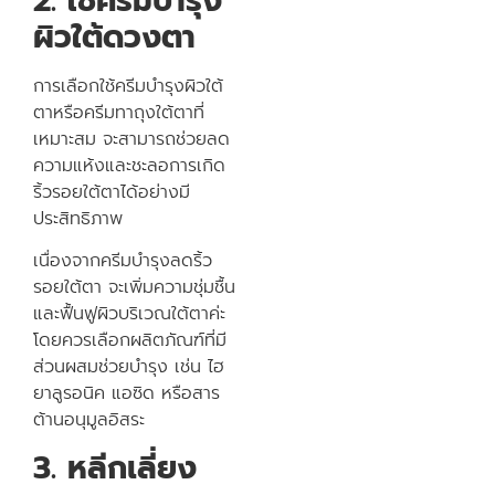
2. ใช้ครีมบำรุง
ผิวใต้ดวงตา
การเลือกใช้ครีมบำรุงผิวใต้
ตาหรือครีมทาถุงใต้ตาที่
เหมาะสม จะสามารถช่วยลด
ความแห้งและชะลอการเกิด
ริ้วรอยใต้ตาได้อย่างมี
ประสิทธิภาพ
เนื่องจากครีมบำรุงลดริ้ว
รอยใต้ตา จะเพิ่มความชุ่มชื้น
และฟื้นฟูผิวบริเวณใต้ตาค่ะ
โดยควรเลือกผลิตภัณฑ์ที่มี
ส่วนผสมช่วยบำรุง เช่น ไฮ
ยาลูรอนิค แอซิด หรือสาร
ต้านอนุมูลอิสระ
3. หลีกเลี่ยง